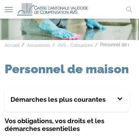
Afficher
Mo
la
A
A
A
navigation
clé
Personnel de mais
Accueil
Assurances
AVS - Cotisations
Personnel de maison
Démarches les plus courantes
Vos obligations, vos droits et les
démarches essentielles