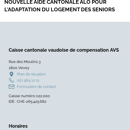
NOUVELLE AIDE CANTONALE ALO POUR
RED
suite
suit
L'ADAPTATION DU LOGEMENT DES SENIORS
SUR
de
de
«
«
Nouvelle
Redi
aide
du
cantonale
prod
ALO
de
Caisse cantonale vaudoise de compensation AVS
pour
la
l'adaptation
taxe
Rue des Moulins 3
du
sur
1800 Vevey
logement
le
Plan de situation
des
CO2
021 964 12 11
seniors
aux
Formulaire de contact
»
entr
Caisse numéro 022.000
»
IDE : CHE-265.425.682
Horaires