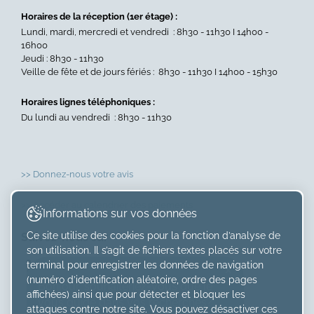
Horaires de la réception (1er étage) :
Lundi, mardi, mercredi et vendredi : 8h30 - 11h30 I 14h00 -
16h00
Jeudi : 8h30 - 11h30
Veille de fête et de jours fériés : 8h30 - 11h30 I 14h00 - 15h30
Horaires lignes téléphoniques :
Du lundi au vendredi : 8h30 - 11h30
>> Donnez-nous votre avis
>> Accéder au calendrier des paiements
Informations sur vos données
Ce site utilise des cookies pour la fonction d’analyse de
Suivez-nous sur
son utilisation. Il s’agit de fichiers textes placés sur votre
×
terminal pour enregistrer les données de navigation
(numéro d’identification aléatoire, ordre des pages
Bonjour, souhaiteriez-vous que je
affichées) ainsi que pour détecter et bloquer les
vous guide dans vos recherches?
attaques contre notre site. Vous pouvez désactiver ces