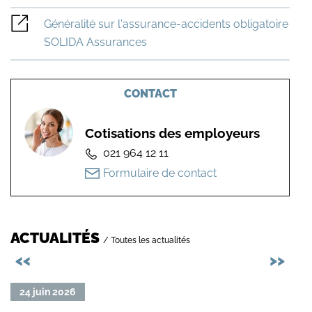
Généralité sur l'assurance-accidents obligatoire
SOLIDA Assurances
CONTACT
Cotisations des employeurs
021 964 12 11
Formulaire de contact
ACTUALITÉS
/ Toutes les actualités
Précédent
Sui
<<
>>
Lire
Lire
24 juin 2026
23
la
la