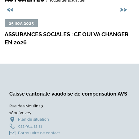
/ Toutes les actualités
Précédent
Sui
<<
>>
Lire
Lire
25 nov. 2025
05
la
la
ASSURANCES SOCIALES : CE QUI VA CHANGER
QUA
suite
suit
EN 2026
NO
de
de
DÉD
«
«
Assurances
Qua
sociales
le
:
num
ce
devi
qui
facil
va
:
Caisse cantonale vaudoise de compensation AVS
changer
un
Rue des Moulins 3
en
nou
1800 Vevey
2026
pro
Plan de situation
»
de
021 964 12 11
form
Formulaire de contact
dédi