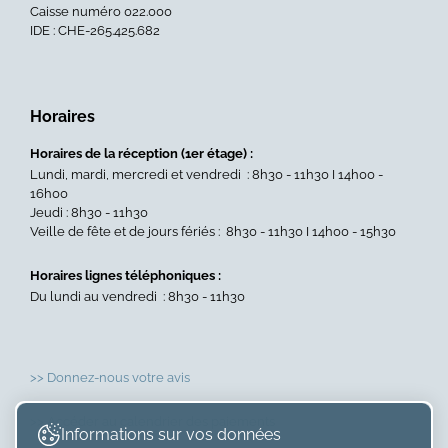
Caisse numéro 022.000
aux
IDE : CHE-265.425.682
seni
sign
Admi
&
Horaires
CCV
»
Horaires de la réception (1er étage) :
Lundi, mardi, mercredi et vendredi : 8h30 - 11h30 I 14h00 -
16h00
Jeudi : 8h30 - 11h30
Veille de fête et de jours fériés : 8h30 - 11h30 I 14h00 - 15h30
Horaires lignes téléphoniques :
Du lundi au vendredi : 8h30 - 11h30
>> Donnez-nous votre avis
>> Accéder au calendrier des paiements
Informations sur vos données