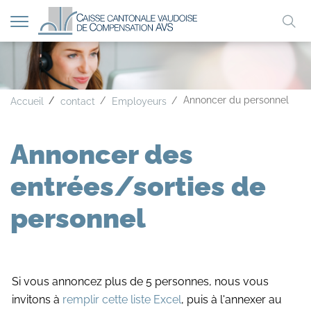
Afficher
Mo
la
A
A
A
navigation
clé
Annoncer du personnel
Accueil
contact
Employeurs
Annoncer des
entrées/sorties de
personnel
Si vous annoncez plus de 5 personnes, nous vous
invitons à
remplir cette liste Excel
, puis à l'annexer au