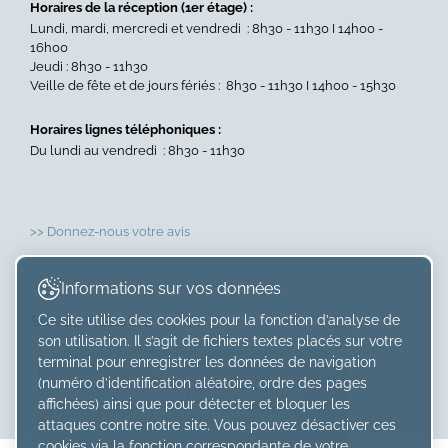
Horaires de la réception (1er étage) :
Lundi, mardi, mercredi et vendredi : 8h30 - 11h30 I 14h00 -
16h00
Jeudi : 8h30 - 11h30
Veille de fête et de jours fériés : 8h30 - 11h30 I 14h00 - 15h30
Horaires lignes téléphoniques :
Du lundi au vendredi : 8h30 - 11h30
>> Donnez-nous votre avis
>> Accéder au calendrier des paiements
Informations sur vos données
Ce site utilise des cookies pour la fonction d’analyse de
Suivez-nous sur
son utilisation. Il s’agit de fichiers textes placés sur votre
×
terminal pour enregistrer les données de navigation
(numéro d’identification aléatoire, ordre des pages
Bonjour, souhaiteriez-vous que je
affichées) ainsi que pour détecter et bloquer les
vous guide dans vos recherches?
attaques contre notre site. Vous pouvez désactiver ces
cookies via la fonction correspondante de votre