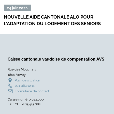
Lire
Lire
24 juin 2026
23
la
la
NOUVELLE AIDE CANTONALE ALO POUR
RED
suite
suit
L'ADAPTATION DU LOGEMENT DES SENIORS
SUR
de
de
«
«
Nouvelle
Redi
aide
du
cantonale
prod
ALO
de
Caisse cantonale vaudoise de compensation AVS
pour
la
l'adaptation
taxe
Rue des Moulins 3
du
sur
1800 Vevey
logement
le
Plan de situation
des
CO2
021 964 12 11
seniors
aux
Formulaire de contact
»
entr
Caisse numéro 022.000
»
IDE : CHE-265.425.682