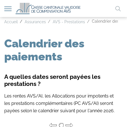
Afficher
Mo
la
A
Calendrier des pa
A
Accueil
Assurances
AVS - Prestations
A
navigation
clé
Calendrier des
paiements
A quelles dates seront payées les
prestations ?
Les rentes AVS/AI, les Allocations pour impotents et
les prestations complémentaires (PC AVS/AI) seront
payées selon le calendrier suivant pour l'année 2026.