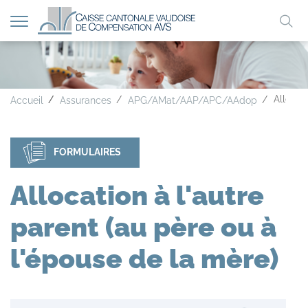
Afficher
Mo
la
A
A
A
navigation
clé
Allocat
Accueil
Assurances
APG/AMat/AAP/APC/AAdop
FORMULAIRES
Allocation à l'autre
parent (au père ou à
l'épouse de la mère)