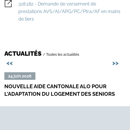
318.182 - Demande de versement de
prestations AVS/AI/APG/PC/Ptra/AF en mains
de tiers
ACTUALITÉS
/ Toutes les actualités
Précédent
Sui
<<
>>
Lire
Lire
24 juin 2026
23
la
la
NOUVELLE AIDE CANTONALE ALO POUR
RED
suite
suit
L'ADAPTATION DU LOGEMENT DES SENIORS
SUR
de
de
«
«
Nouvelle
Redi
aide
du
cantonale
prod
ALO
de