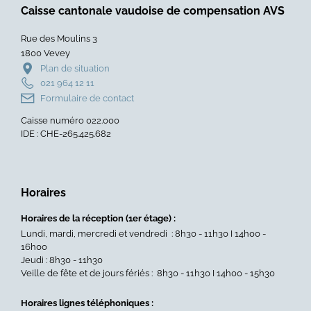
Caisse cantonale vaudoise de compensation AVS
pour
la
l'adaptation
taxe
Rue des Moulins 3
du
sur
1800 Vevey
logement
le
Plan de situation
des
CO2
021 964 12 11
seniors
aux
Formulaire de contact
»
entr
Caisse numéro 022.000
»
IDE : CHE-265.425.682
Horaires
Horaires de la réception (1er étage) :
Lundi, mardi, mercredi et vendredi : 8h30 - 11h30 I 14h00 -
16h00
Jeudi : 8h30 - 11h30
Veille de fête et de jours fériés : 8h30 - 11h30 I 14h00 - 15h30
Horaires lignes téléphoniques :