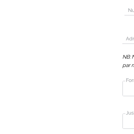
N
Adr
NB: 
par 
For
Just