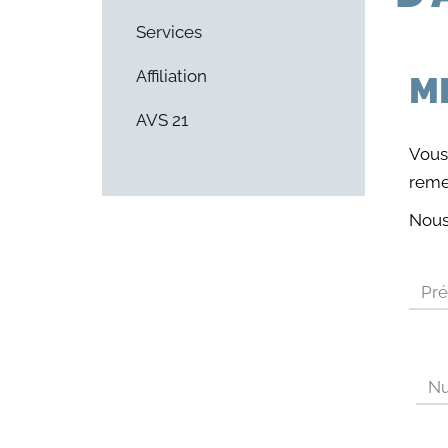
Services
Affiliation
M
AVS 21
Vous
reme
Nous 
Pr
Nu