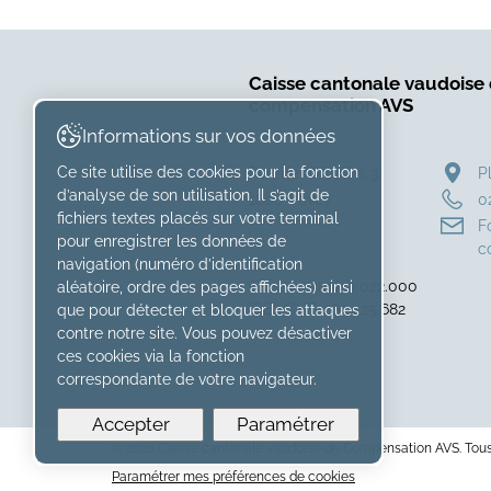
Caisse cantonale vaudoise
compensation AVS
Informations sur vos données
Rue des Moulins 3
P
Ce site utilise des cookies pour la fonction
d’analyse de son utilisation. Il s’agit de
1800 Vevey
0
fichiers textes placés sur votre terminal
F
pour enregistrer les données de
c
navigation (numéro d’identification
Caisse numéro 022.000
aléatoire, ordre des pages affichées) ainsi
IDE : CHE-265.425.682
que pour détecter et bloquer les attaques
contre notre site. Vous pouvez désactiver
ces cookies via la fonction
correspondante de votre navigateur.
Accepter
Paramétrer
© 2026 Caisse cantonale vaudoise de Compensation AVS. Tous 
Paramétrer mes préférences de cookies