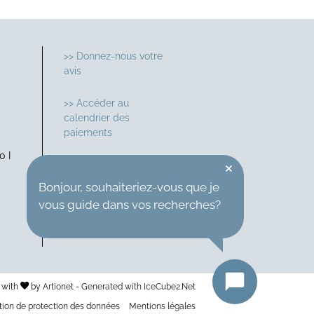
>> Donnez-nous votre
avis
>> Accéder au
calendrier des
paiements
0 I
×
Suivez-nous sur
Bonjour, souhaiteriez-vous que je
vous guide dans vos recherches?
 with
by
Artionet
-
Generated with IceCube2.Net
tion de protection des données
Mentions légales