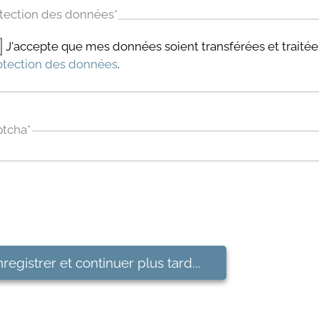
tection des données
*
J'accepte que mes données soient transférées et trait
otection des données
.
ptcha
*
registrer et continuer plus tard...