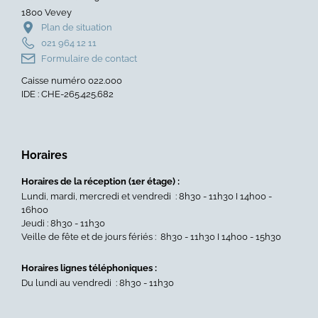
du
sur
1800 Vevey
logement
le
Plan de situation
des
CO2
021 964 12 11
seniors
aux
Formulaire de contact
»
entr
Caisse numéro 022.000
»
IDE : CHE-265.425.682
Horaires
Horaires de la réception (1er étage) :
Lundi, mardi, mercredi et vendredi : 8h30 - 11h30 I 14h00 -
16h00
Jeudi : 8h30 - 11h30
Veille de fête et de jours fériés : 8h30 - 11h30 I 14h00 - 15h30
Horaires lignes téléphoniques :
Du lundi au vendredi : 8h30 - 11h30