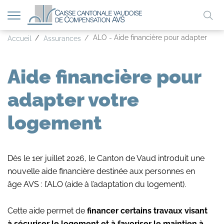
Afficher
Mo
la
A
ALO - Aide financière pour adapter vot
A
Accueil
Assurances
A
navigation
clé
Aide financière pour
adapter votre
logement
Dès le 1er juillet 2026, le Canton de Vaud introduit une
nouvelle aide financière destinée aux personnes en
âge AVS : l’ALO (aide à l’adaptation du logement).
Cette aide permet de
financer certains travaux visant
à sécuriser le logement et à favoriser le maintien à