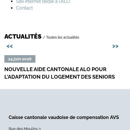
Site internet dédié à l'ALO
Contact
ACTUALITÉS
/ Toutes les actualités
Précédent
Sui
<<
>>
Lire
Lire
24 juin 2026
23
la
la
NOUVELLE AIDE CANTONALE ALO POUR
RED
suite
suit
L'ADAPTATION DU LOGEMENT DES SENIORS
SUR
de
de
«
«
Nouvelle
Redi
aide
du
cantonale
prod
ALO
de
Caisse cantonale vaudoise de compensation AVS
pour
la
l'adaptation
taxe
Rue des Moulins 3