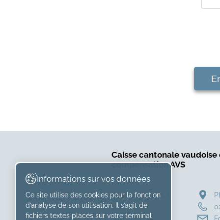
En
Caisse cantonale vaudoise
compensation AVS
Informations sur vos données
Rue des Moulins 3
P
Ce site utilise des cookies pour la fonction
d’analyse de son utilisation. Il s’agit de
1800 Vevey
0
fichiers textes placés sur votre terminal
F