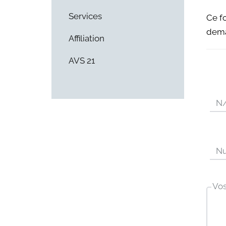
Services
Ce f
dema
Affiliation
AVS 21
N/
Nu
Vos