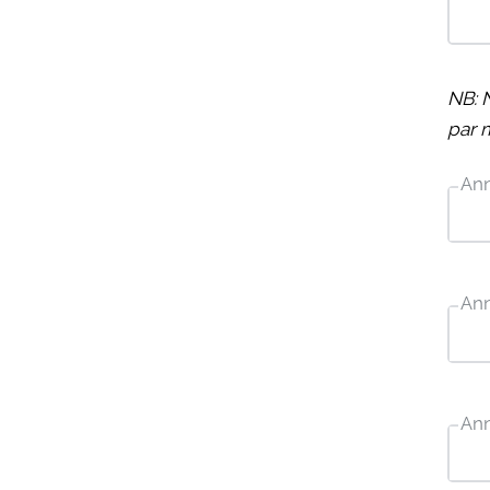
NB: 
par 
Ann
An
An