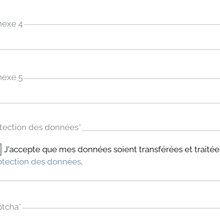
nexe 4
nexe 5
tection des données
*
J'accepte que mes données soient transférées et trait
otection des données
.
ptcha
*