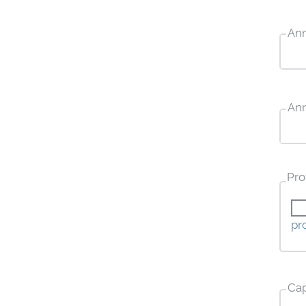
An
An
Pro
pr
Ca