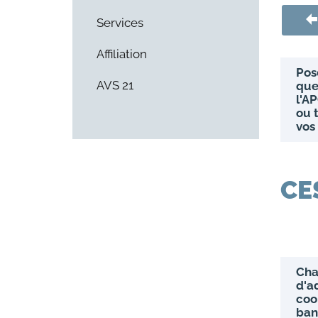
Services
Affiliation
Pos
AVS 21
que
l'AP
ou 
vos
CE
Ch
d'a
coo
ban