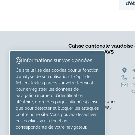
d'ét
Caisse cantonale vaudoise
compensation AVS
Informations sur vos données
Ce site utilise des cookies pour la fonction
Rue des Moulins 3
P
d’analyse de son utilisation. Il s’agit de
1800 Vevey
0
fichiers textes placés sur votre terminal
F
pour enregistrer les données de
c
navigation (numéro d’identification
Caisse numéro 022.000
aléatoire, ordre des pages affichées) ainsi
IDE : CHE-265.425.682
que pour détecter et bloquer les attaques
contre notre site. Vous pouvez désactiver
ces cookies via la fonction
correspondante de votre navigateur.