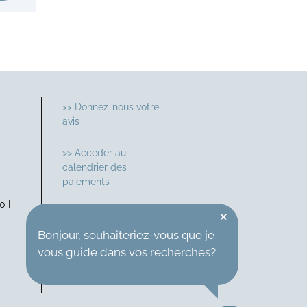
>> Donnez-nous votre
avis
>> Accéder au
calendrier des
paiements
0 I
×
Suivez-nous sur
Bonjour, souhaiteriez-vous que je
vous guide dans vos recherches?