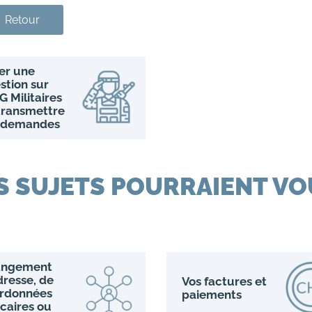
Retour
er une
stion sur
G Militaires
transmettre
 demandes
S SUJETS POURRAIENT VO
angement
dresse, de
Vos factures et
rdonnées
paiements
caires ou